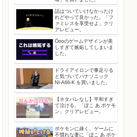
話はついていけなかったけ
れどやって良かった。「フ
ァミレスを享受せよ」クリ
アレビュー。
Öooのゲームデザインが美
しすぎて嫉妬してしまいま
した。
ドライアイロンで事足りる
と気づいてパナソニック
NI-A66-K を買いました。
【ネタバレなし】平和すぎ
て泣ける。「ぽこ あ ポケモ
ン」クリアレビュー。
ポケモンに疎く、ゲームに
不慣れな妻に「ぽこ あ ポケ