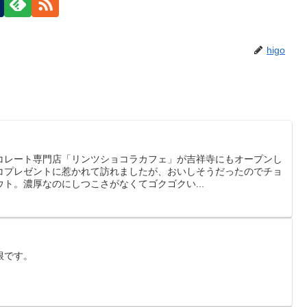
higo
コレート専門店「リンツショコラカフェ」が吉祥寺にもオープンし
コプレゼントに惹かれて訪れましたが、おいしそうだったのでチョ
ト。濃厚なのにしつこさがなくてゴクゴクい...
根です。