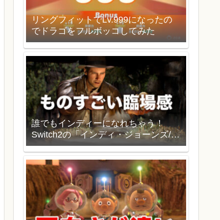
リングフィットでLv.999になったの
でドラゴをフルボッコしてみた
誰でもインディーになれちゃう！
Switch2の「インディ・ジョーンズ/大
いなる円環」を買いました。